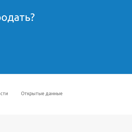
родать?
сти
Открытые данные