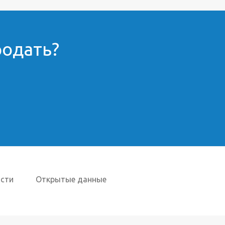
родать?
сти
Открытые данные