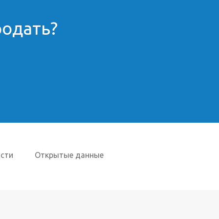
родать?
сти
Открытые данные