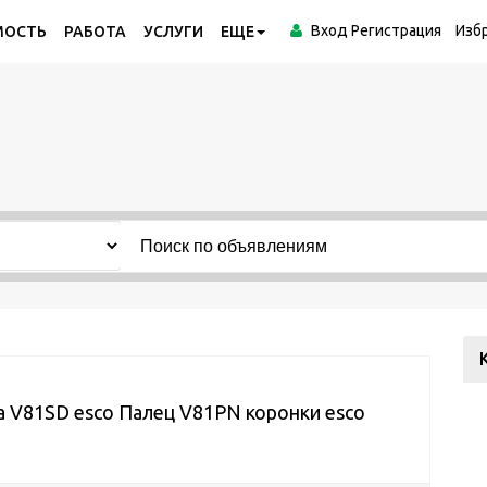
Вход
Регистрация
Изб
МОСТЬ
РАБОТА
УСЛУГИ
ЕЩЕ
 V81SD esco Палец V81PN коронки esco