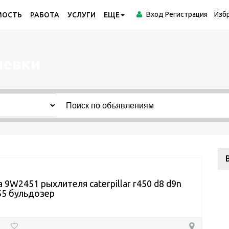
Вход
Регистрация
Изб
МОСТЬ
РАБОТА
УСЛУГИ
ЕЩЕ
чевки
 9W2451 рыхлителя caterpillar r450 d8 d9n
55 бульдозер