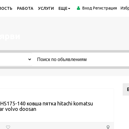
Вход
Регистрация
Изб
МОСТЬ
РАБОТА
УСЛУГИ
ЕЩЕ
оярви
HS175-140 ковша пятка hitachi komatsu
lar volvo doosan