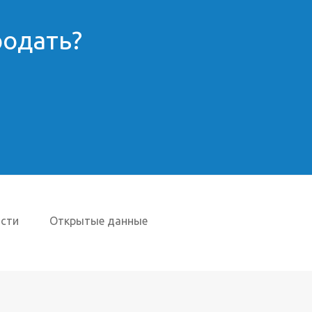
родать?
сти
Открытые данные