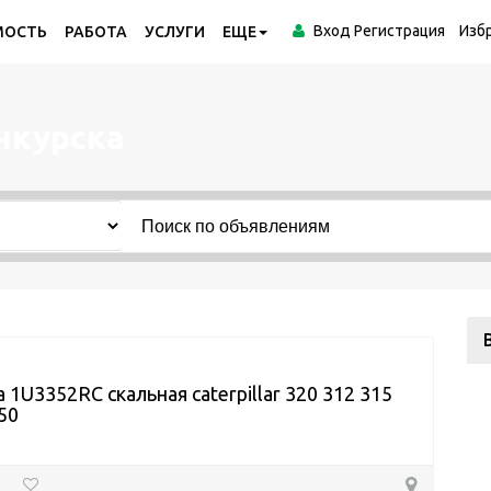
Вход
Регистрация
Изб
МОСТЬ
РАБОТА
УСЛУГИ
ЕЩЕ
нкурска
 1U3352RC скальная caterpillar 320 312 315
50