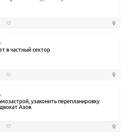
.
т в частный сектор
.
амозастрой, узаконить перепланировку
двокат Азов