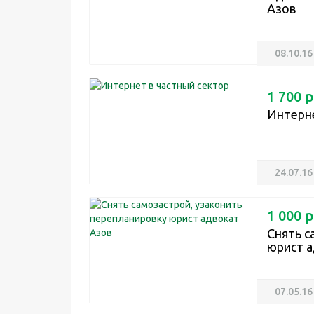
Азов
08.10.16
1 700 р
Интерне
24.07.16
1 000 р
Снять с
юрист а
07.05.16