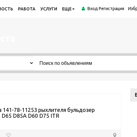
Вход
Регистрация
Изб
МОСТЬ
РАБОТА
УСЛУГИ
ЕЩЕ
ста
 141-78-11253 рыхлителя бульдозер
 D65 D85A D60 D75 ITR