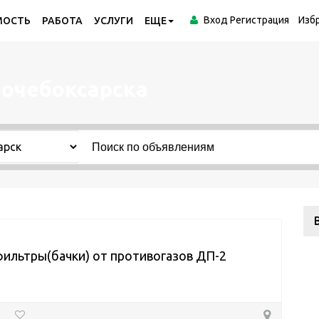
Вход
Регистрация
Изб
МОСТЬ
РАБОТА
УСЛУГИ
ЕЩЕ
вочебоксарска
ильтры(бачки) от противогазов ДП-2