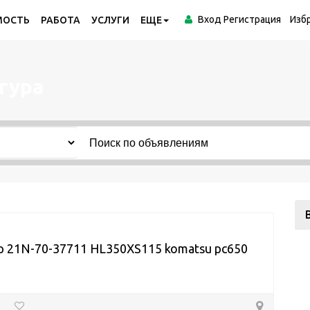
Вход
Регистрация
Изб
МОСТЬ
РАБОТА
УСЛУГИ
ЕЩЕ
гура
 21N-70-37711 HL350XS115 komatsu pc650