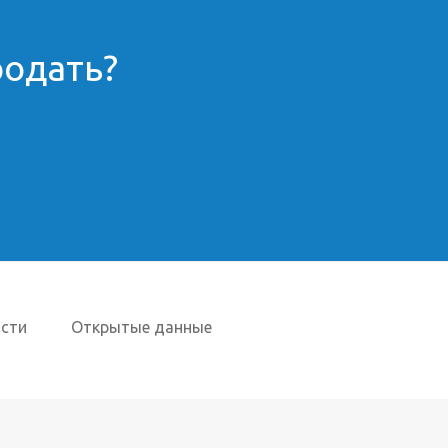
родать?
сти
Открытые данные