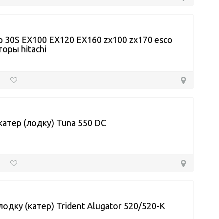
 30S ЕХ100 ЕХ120 ЕХ160 zx100 zx170 esco
торы hitachi
катер (лодку) Tuna 550 DC
лодку (катер) Trident Alugator 520/520-K