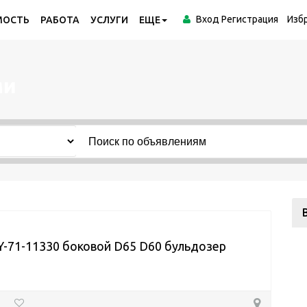
Вход
Регистрация
Изб
МОСТЬ
РАБОТА
УСЛУГИ
ЕЩЕ
ми
-71-11330 боковой D65 D60 бульдозер
u