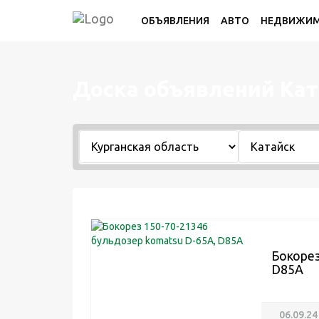
ОБЪЯВЛЕНИЯ
АВТО
НЕДВИЖИ
Доска объявлений Кат
Бокорез
D85A
06.09.24