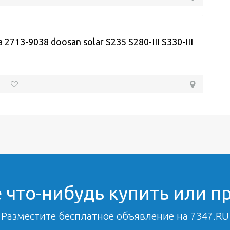
 2713-9038 doosan solar S235 S280-III S330-III
 что-нибудь купить или п
Разместите бесплатное объявление на 7347.RU