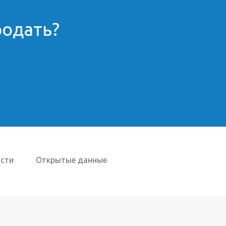
родать?
сти
Открытые данные