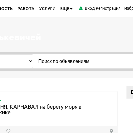
Вход
Регистрация
Изб
МОСТЬ
РАБОТА
УСЛУГИ
ЕЩЕ
лькевичей
.
НЯ. КАРНАВАЛ на берегу моря в
жике