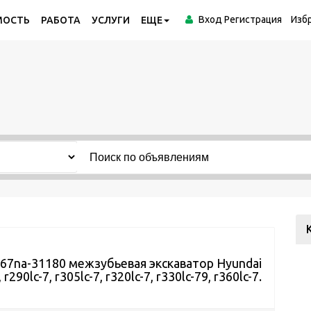
Вход
Регистрация
Изб
МОСТЬ
РАБОТА
УСЛУГИ
ЕЩЕ
67na-31180 межзубьевая экскаватор Hyundai
 r290lc-7, r305lc-7, r320lc-7, r330lc-79, r360lc-7.