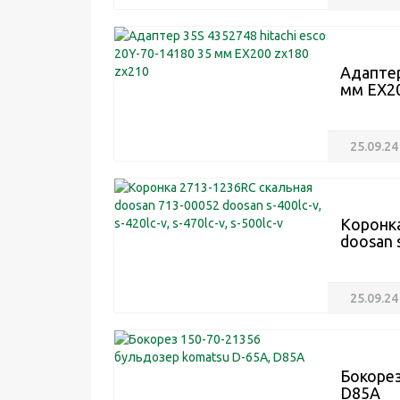
Адаптер
мм ЕХ20
25.09.24
Коронка
doosan s
25.09.24
Бокорез
D85A