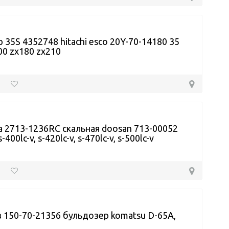
 35S 4352748 hitachi esco 20Y-70-14180 35
0 zx180 zx210
 2713-1236RC скальная doosan 713-00052
-400lc-v, s-420lc-v, s-470lc-v, s-500lc-v
 150-70-21356 бульдозер komatsu D-65A,