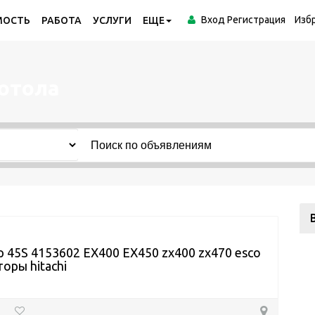
Вход
Регистрация
Изб
МОСТЬ
РАБОТА
УСЛУГИ
ЕЩЕ
отола
 45S 4153602 ЕХ400 ЕХ450 zx400 zx470 esco
торы hitachi