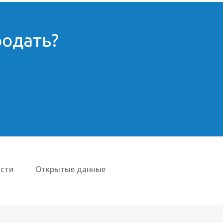
родать?
сти
Открытые данные