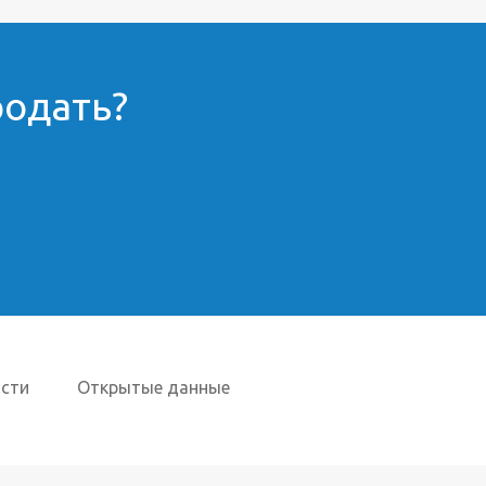
родать?
сти
Открытые данные