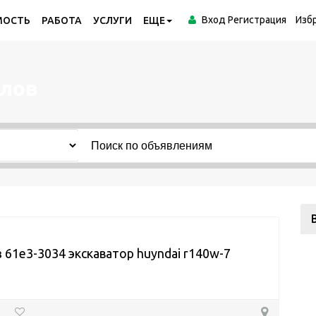
Вход
Регистрация
Изб
МОСТЬ
РАБОТА
УСЛУГИ
ЕЩЕ
влов
 61e3-3034 экскаватор huyndai r140w-7