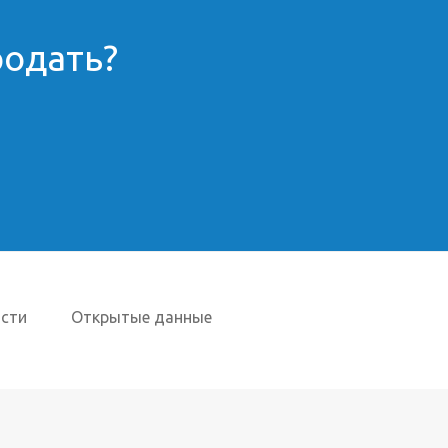
родать?
сти
Открытые данные