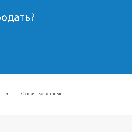
родать?
сти
Открытые данные