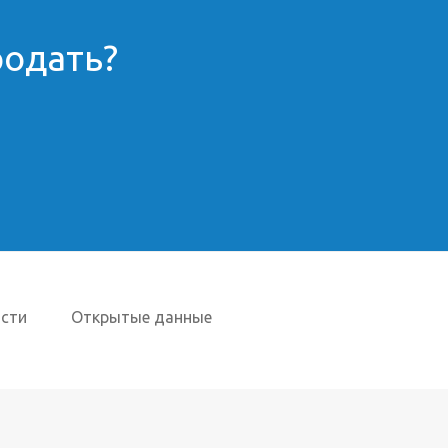
родать?
сти
Открытые данные