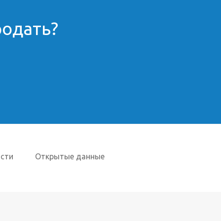
родать?
сти
Открытые данные