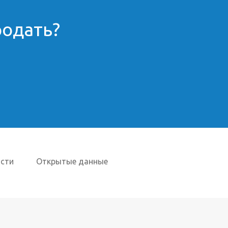
родать?
сти
Открытые данные