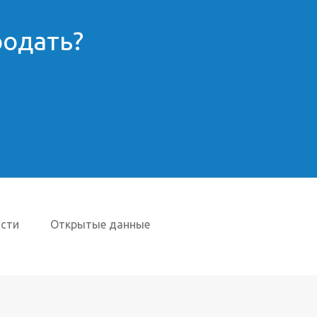
родать?
сти
Открытые данные