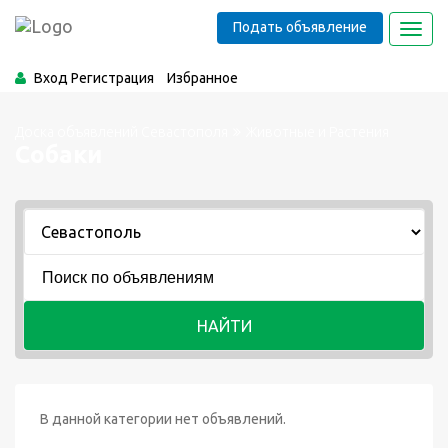
Подать объявление
Toggl
navig
Вход
Регистрация
Избранное
Доска объявлений Севастополя
Животные и Растения
Собаки
НАЙТИ
В данной категории нет объявлений.