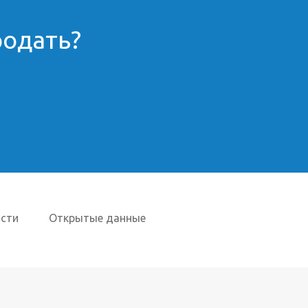
родать?
сти
Открытые данные