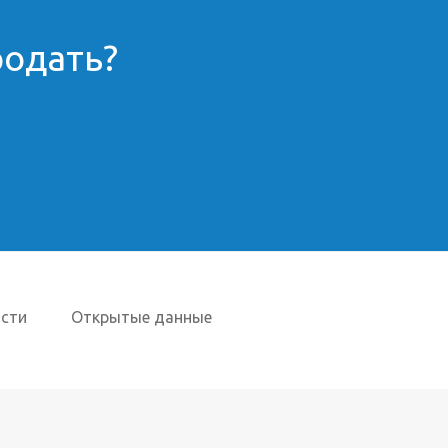
родать?
сти
Открытые данные