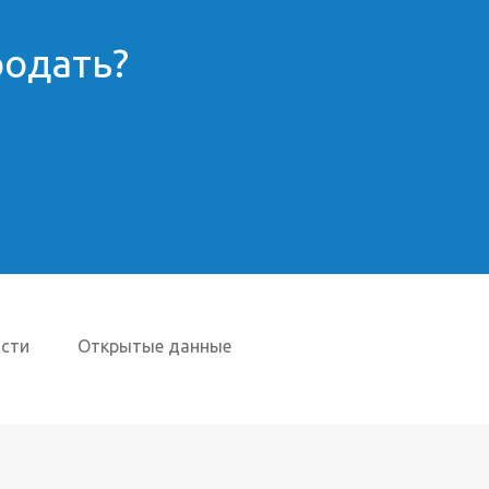
родать?
сти
Открытые данные