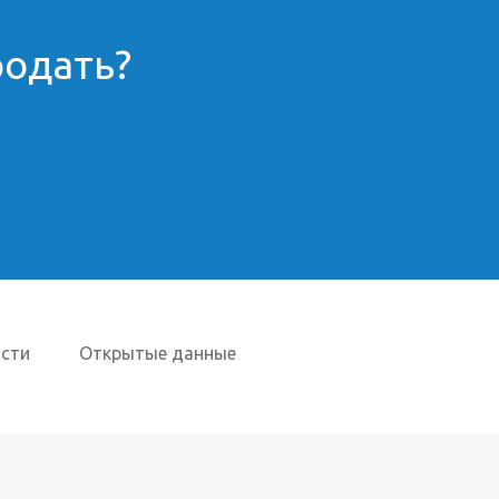
родать?
сти
Открытые данные