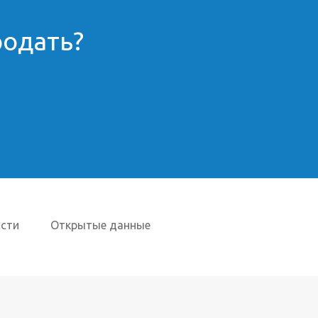
родать?
сти
Открытые данные