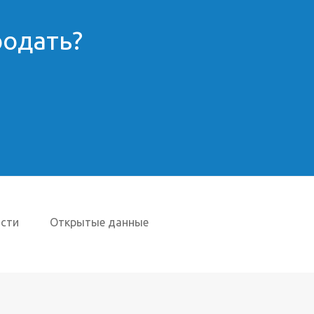
родать?
сти
Открытые данные