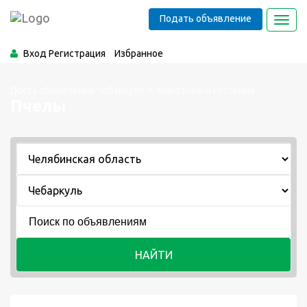
Подать объявление
Toggl
navig
Вход
Регистрация
Избранное
Доска объявлений Чебаркуля
Животные и Растения
Пчелы
НАЙТИ