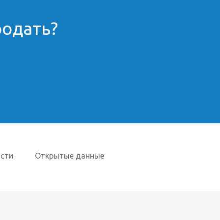
родать?
сти
Открытые данные