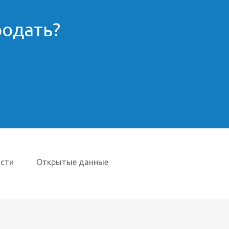
родать?
сти
Открытые данные